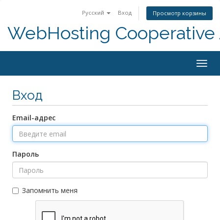
Русский
Вход
Просмотр корзины
WebHosting Cooperative 
Togg
navig
Вход
Email-адрес
Пароль
Запомнить меня